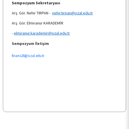
Sempozyum Sekretaryası
Arş. Gör. Nehir TIRPAN -
nehir.tirpan@ozal.edu.tr
Katılım ve Konaklama
Arş. Gör. Elmiranur KARADEMİR
-
elmiranur.karademir@ozal.edu.tr
Katkı Verenler
Sempozyum İletişim
finans28@ozal.edu.tr
Düzenleyenler
İletişim